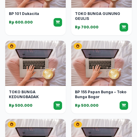
BP 101 Dukacita
TOKO BUNGA GUNUNG
GEULIS
Rp 600.000
Rp 700.000
TOKO BUNGA
BP 155 Papan Bunga – Toko
KEDUNGBADAK
Bunga Bogor
Rp 500.000
Rp 500.000