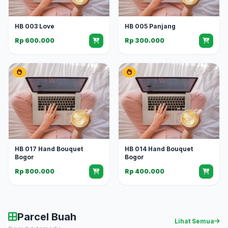
HB 003 Love
HB 005 Panjang
Rp 600.000
Rp 300.000
HB 017 Hand Bouquet
HB 014 Hand Bouquet
Bogor
Bogor
Rp 800.000
Rp 400.000
Parcel Buah
Lihat Semua