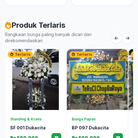
Produk Terlaris
Rangkaian bunga paling banyak dicari dan
direkomendasikan.
Terlaris
Terlaris
Standing & Krans
Bunga Papan
Bu
SF 001 Dukacita
BP 097 Dukacita
B
Rp 500.000
Rp 500.000
R