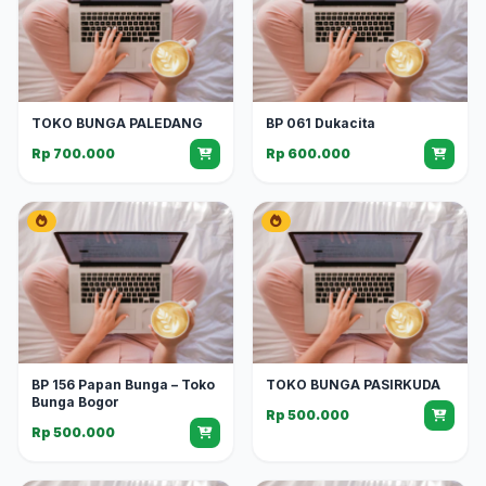
TOKO BUNGA PALEDANG
BP 061 Dukacita
Rp 700.000
Rp 600.000
BP 156 Papan Bunga – Toko
TOKO BUNGA PASIRKUDA
Bunga Bogor
Rp 500.000
Rp 500.000