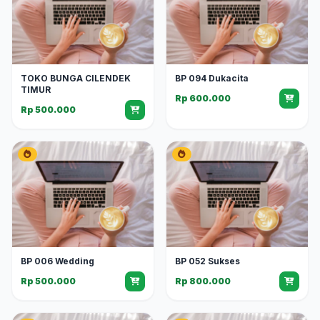
TOKO BUNGA CILENDEK
BP 094 Dukacita
TIMUR
Rp 600.000
Rp 500.000
BP 006 Wedding
BP 052 Sukses
Rp 500.000
Rp 800.000