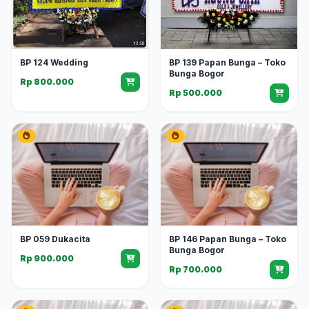
BP 124 Wedding
BP 139 Papan Bunga – Toko
Bunga Bogor
Rp 800.000
Rp 500.000
BP 059 Dukacita
BP 146 Papan Bunga – Toko
Bunga Bogor
Rp 900.000
Rp 700.000