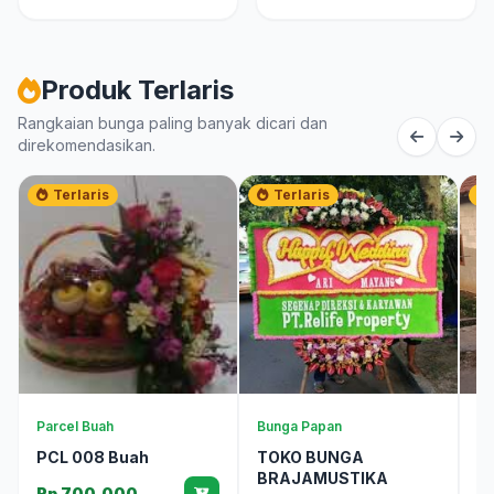
Produk Terlaris
Rangkaian bunga paling banyak dicari dan
direkomendasikan.
Terlaris
Terlaris
Parcel Buah
Bunga Papan
Bu
PCL 008 Buah
TOKO BUNGA
T
BRAJAMUSTIKA
C
Rp 700.000