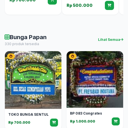
Rp 500.000
R
Bunga Papan
Lihat Semua
330 produk tersedia
BP 083 Congrates
TOKO BUNGA SENTUL
Rp 1.000.000
Rp 700.000