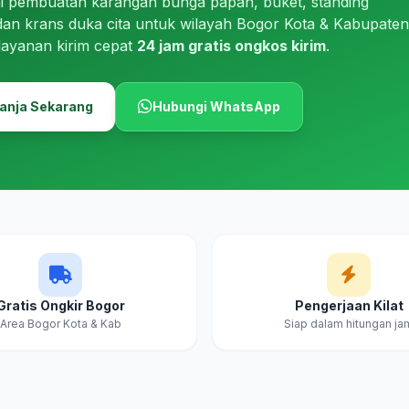
i pembuatan karangan bunga papan, buket, standing
dan krans duka cita untuk wilayah Bogor Kota & Kabupaten
layanan kirim cepat
24 jam gratis ongkos kirim
.
anja Sekarang
Hubungi WhatsApp
Gratis Ongkir Bogor
Pengerjaan Kilat
Area Bogor Kota & Kab
Siap dalam hitungan ja