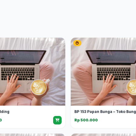
dding
BP 153 Papan Bunga – Toko Bun
0
Rp 500.000