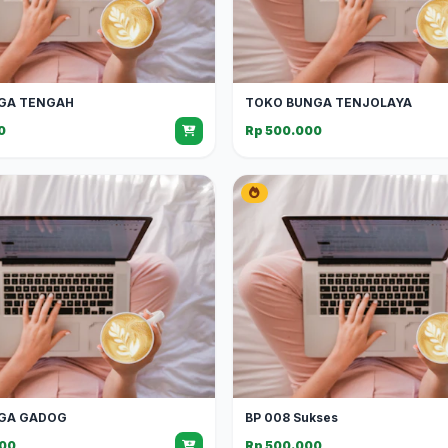
GA TENGAH
TOKO BUNGA TENJOLAYA
0
Rp 500.000
GA GADOG
BP 008 Sukses
000
Rp 500.000