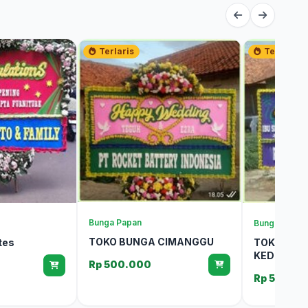
Terlaris
Terlaris
Bunga Papan
Bunga Papan
TOKO BUNGA CIMANGGU
tes
TOKO BUN
KEDUNGB
Rp 500.000
Rp 500.0