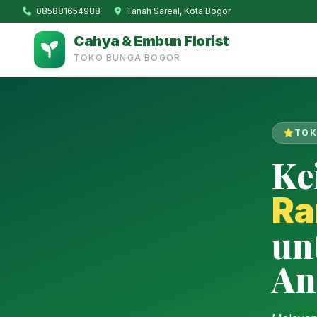
085881654988
Tanah Sareal, Kota Bogor
Cahya & Embun Florist
TOKO BUNGA BOGOR
TOK
Ke
Ra
un
An