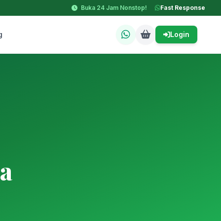
Buka 24 Jam Nonstop!
Fast Response
g
Login
a