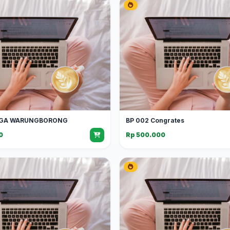
GA WARUNGBORONG
BP 002 Congrates
0
Rp 500.000