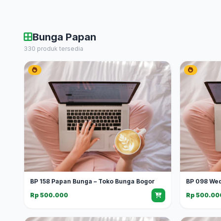
Bunga Papan
330 produk tersedia
BP 158 Papan Bunga – Toko Bunga Bogor
BP 098 We
Rp 500.000
Rp 500.00