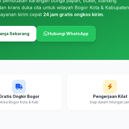
i pembuatan karangan bunga papan, buket, standing
dan krans duka cita untuk wilayah Bogor Kota & Kabupaten
layanan kirim cepat
24 jam gratis ongkos kirim
.
anja Sekarang
Hubungi WhatsApp
Gratis Ongkir Bogor
Pengerjaan Kilat
Area Bogor Kota & Kab
Siap dalam hitungan ja