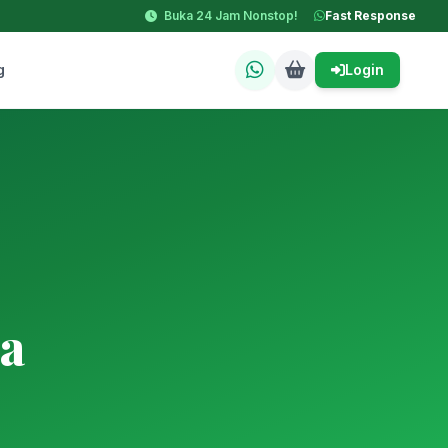
Buka 24 Jam Nonstop!
Fast Response
g
Login
a