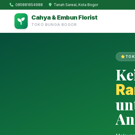
085881654988
Tanah Sareal, Kota Bogor
Cahya & Embun Florist
TOKO BUNGA BOGOR
TOK
Ke
Ra
un
An