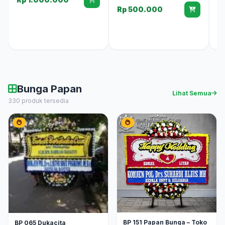
Rp 500.000
R
Bunga Papan
Lihat Semua
330 produk tersedia
BP 151 Papan Bunga – Toko
BP 065 Dukacita