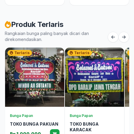
Produk Terlaris
Rangkaian bunga paling banyak dicari dan
direkomendasikan.
Terlaris
Terlaris
Bunga Papan
Bunga Papan
Bu
TOKO BUNGA PAKUAN
TOKO BUNGA
T
KARACAK
C
Rp 1.000.000