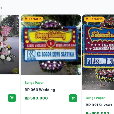
n.
Terlaris
Terlaris
Bunga Papan
BP 066 Wedding
Bunga Papan
Rp 500.000
BP 021 Sukses
Rp 600.000