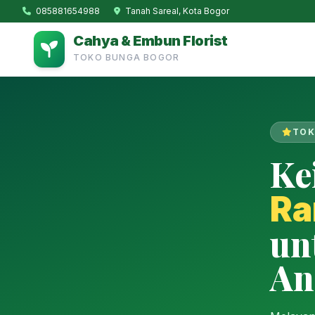
085881654988
Tanah Sareal, Kota Bogor
Cahya & Embun Florist
TOKO BUNGA BOGOR
TOK
Ke
Ra
un
An