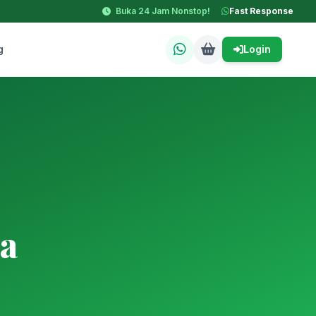
Buka 24 Jam Nonstop!
Fast Response
g
Login
a