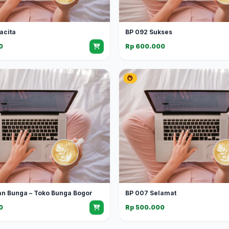
acita
BP 092 Sukses
0
Rp 600.000
an Bunga – Toko Bunga Bogor
BP 007 Selamat
0
Rp 500.000