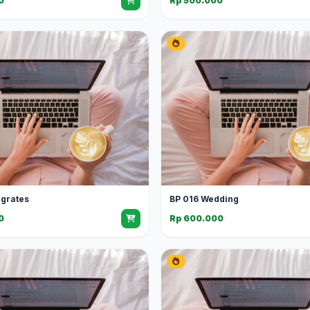
0
Rp 500.000
grates
BP 016 Wedding
0
Rp 600.000