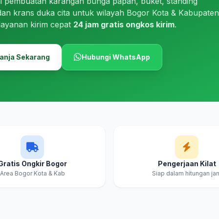
i pembuatan karangan bunga papan, buket, standing
dan krans duka cita untuk wilayah Bogor Kota & Kabupaten
layanan kirim cepat
24 jam gratis ongkos kirim
.
anja Sekarang
Hubungi WhatsApp
Gratis Ongkir Bogor
Pengerjaan Kilat
Area Bogor Kota & Kab
Siap dalam hitungan ja