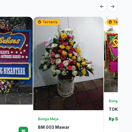
Terlaris
Terlaris
Bunga Papan
TOKO BUN
Rp 500.0
Bunga Meja
BM 003 Mawar