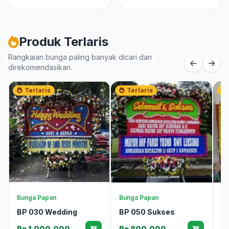
Produk Terlaris
Rangkaian bunga paling banyak dicari dan
direkomendasikan.
Terlaris
Terlaris
Bunga Papan
Bunga Papan
Bu
BP 030 Wedding
BP 050 Sukses
T
M
Rp 1.000.000
Rp 800.000