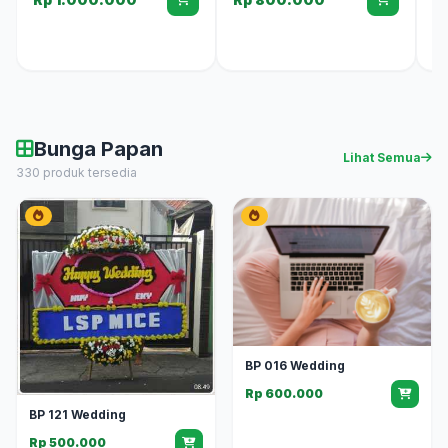
R
Bunga Papan
Lihat Semua
330 produk tersedia
BP 016 Wedding
Rp 600.000
BP 121 Wedding
Rp 500.000