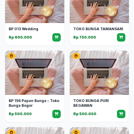
BP 013 Wedding
TOKO BUNGA TAMANSARI
Rp 600.000
Rp 750.000
BP 156 Papan Bunga – Toko
TOKO BUNGA PURI
Bunga Bogor
BEGAWAN
Rp 500.000
Rp 500.000