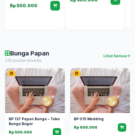
Bu
Rp 500.000
B
R
Bunga Papan
Lihat Semua
330 produk tersedia
BP 137 Papan Bunga – Toko
BP 015 Wedding
Bunga Bogor
Rp 600.000
Rp 500.000