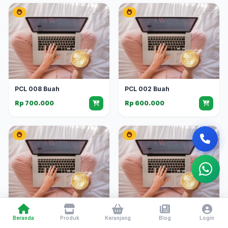
PCL 008 Buah
PCL 002 Buah
Rp 700.000
Rp 600.000
PCL 007 Buah
PCL 003 Buah
Beranda
Produk
Keranjang
Blog
Login
Rp 600.000
Rp 500.000