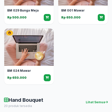
BM 029 Bunga Meja
BM 001 Mawar
Rp 500.000
Rp 650.000
BM 024 Mawar
Rp 650.000
Hand Bouquet
Lihat Semua
20 produk tersedia