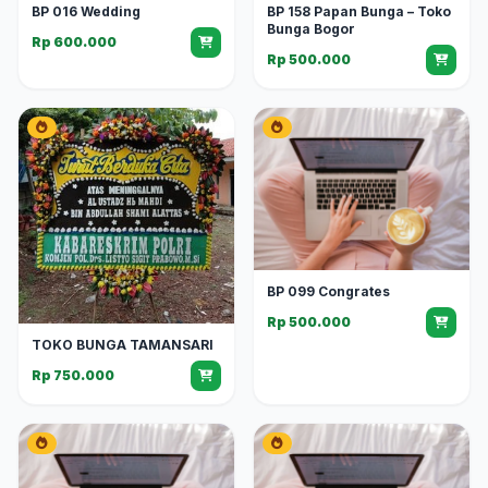
BP 016 Wedding
BP 158 Papan Bunga – Toko
Bunga Bogor
Rp 600.000
Rp 500.000
BP 099 Congrates
Rp 500.000
TOKO BUNGA TAMANSARI
Rp 750.000