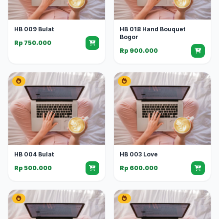
HB 009 Bulat
HB 018 Hand Bouquet
Bogor
Rp 750.000
Rp 900.000
HB 004 Bulat
HB 003 Love
Rp 500.000
Rp 600.000