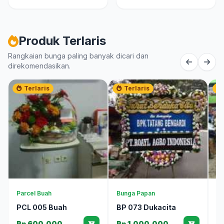
Produk Terlaris
Rangkaian bunga paling banyak dicari dan
direkomendasikan.
Terlaris
Terlaris
Parcel Buah
Bunga Papan
Bu
PCL 005 Buah
BP 073 Dukacita
B
Rp 600.000
Rp 1.000.000
R