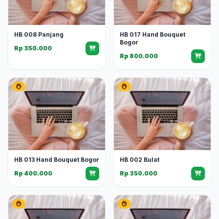
HB 008 Panjang
HB 017 Hand Bouquet
Bogor
Rp 350.000
Rp 800.000
HB 013 Hand Bouquet Bogor
HB 002 Bulat
Rp 400.000
Rp 350.000