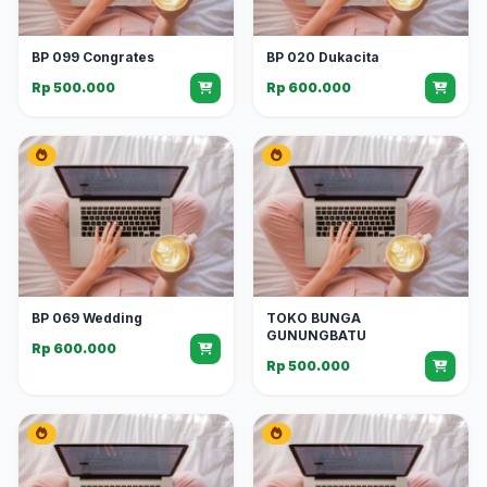
BP 099 Congrates
BP 020 Dukacita
Rp 500.000
Rp 600.000
BP 069 Wedding
TOKO BUNGA
GUNUNGBATU
Rp 600.000
Rp 500.000