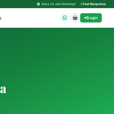
Buka 24 Jam Nonstop!
Fast Response
g
Login
a