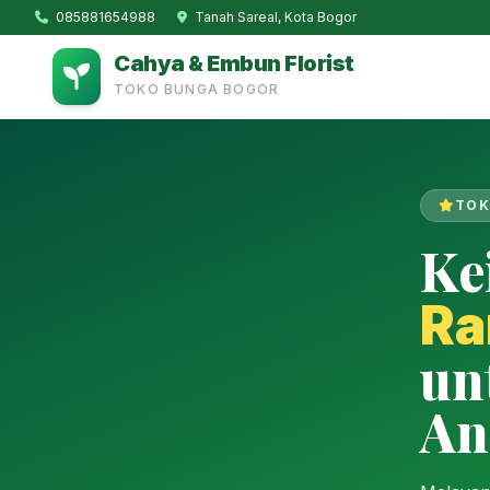
085881654988
Tanah Sareal, Kota Bogor
Cahya & Embun Florist
TOKO BUNGA BOGOR
TOK
Ke
Ra
un
An