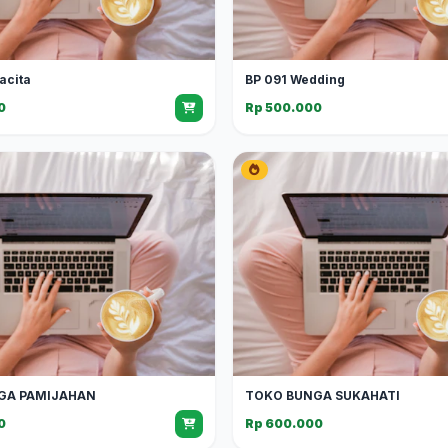
acita
BP 091 Wedding
0
Rp 500.000
GA PAMIJAHAN
TOKO BUNGA SUKAHATI
0
Rp 600.000