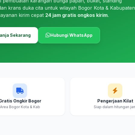
i pembuatan karangan bunga papan, buket, standing
dan krans duka cita untuk wilayah Bogor Kota & Kabupaten
layanan kirim cepat
24 jam gratis ongkos kirim
.
anja Sekarang
Hubungi WhatsApp
Gratis Ongkir Bogor
Pengerjaan Kilat
Area Bogor Kota & Kab
Siap dalam hitungan ja