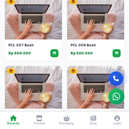
PCL 007 Buah
PCL 006 Buah
Rp 600.000
Rp 500.000
PCL 002 Buah
PCL 003 Buah
Rp 600.000
Rp 500.000
Beranda
Produk
Keranjang
Blog
Login