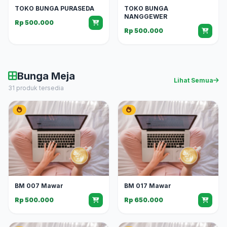
TOKO BUNGA PURASEDA
TOKO BUNGA
NANGGEWER
Rp 500.000
Rp 500.000
Bunga Meja
Lihat Semua
31 produk tersedia
BM 007 Mawar
BM 017 Mawar
Rp 500.000
Rp 650.000