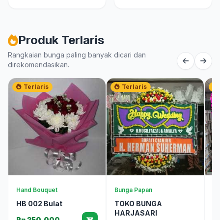
Produk Terlaris
Rangkaian bunga paling banyak dicari dan
direkomendasikan.
Terlaris
Terlaris
Hand Bouquet
Bunga Papan
Bu
HB 002 Bulat
TOKO BUNGA
B
HARJASARI
Rp 350.000
R