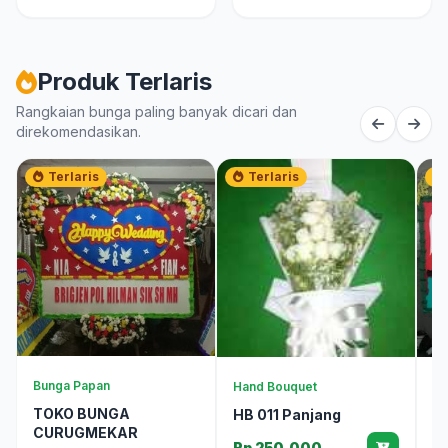
Produk Terlaris
Rangkaian bunga paling banyak dicari dan
direkomendasikan.
Terlaris
Terlaris
Bunga Papan
Hand Bouquet
Bu
TOKO BUNGA
HB 011 Panjang
T
CURUGMEKAR
L
Rp 250.000