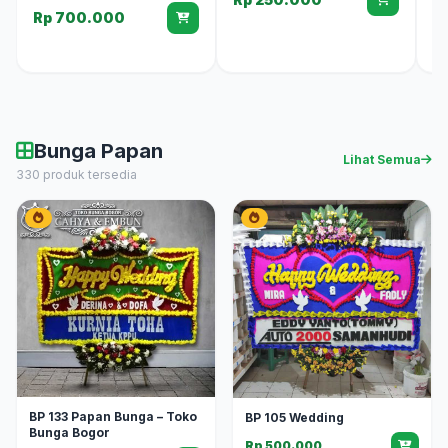
Rp 700.000
R
Bunga Papan
Lihat Semua
330 produk tersedia
BP 133 Papan Bunga – Toko
BP 105 Wedding
Bunga Bogor
Rp 500.000