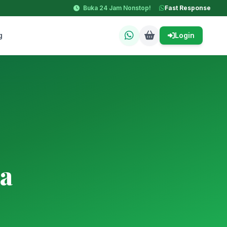
Buka 24 Jam Nonstop!
Fast Response
g
Login
a