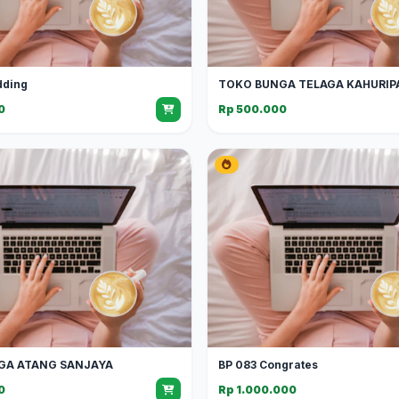
dding
TOKO BUNGA TELAGA KAHURIP
0
Rp 500.000
GA ATANG SANJAYA
BP 083 Congrates
0
Rp 1.000.000