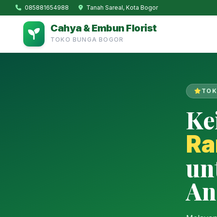
085881654988
Tanah Sareal, Kota Bogor
Cahya & Embun Florist
TOKO BUNGA BOGOR
TOK
Ke
Ra
un
An