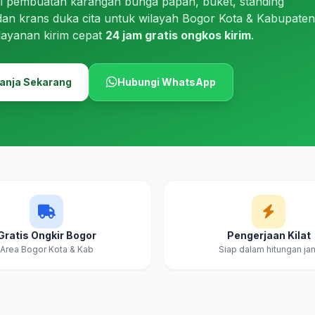
i pembuatan karangan bunga papan, buket, standing
dan krans duka cita untuk wilayah Bogor Kota & Kabupaten
layanan kirim cepat
24 jam gratis ongkos kirim
.
anja Sekarang
Hubungi WhatsApp
Gratis Ongkir Bogor
Pengerjaan Kilat
Area Bogor Kota & Kab
Siap dalam hitungan ja