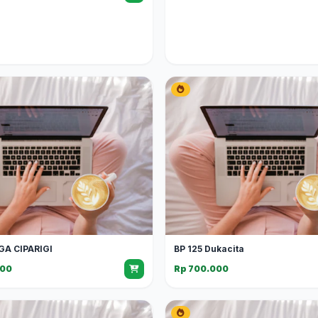
A CIPARIGI
BP 125 Dukacita
000
Rp 700.000