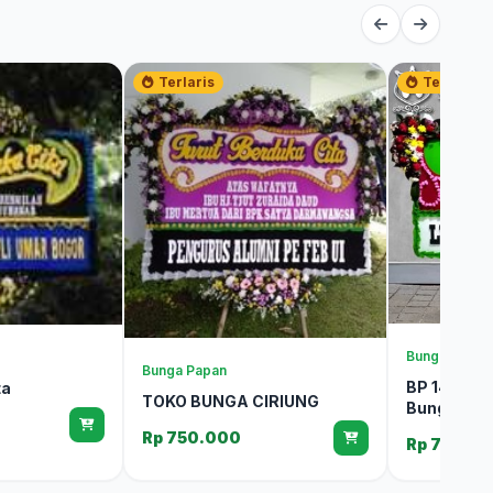
Terlaris
Terlaris
Bunga Papan
Bunga Papan
BP 148 Pap
ta
TOKO BUNGA CIRIUNG
Bunga Bog
Rp 750.000
Rp 700.0