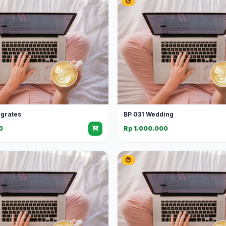
grates
BP 031 Wedding
0
Rp 1.000.000